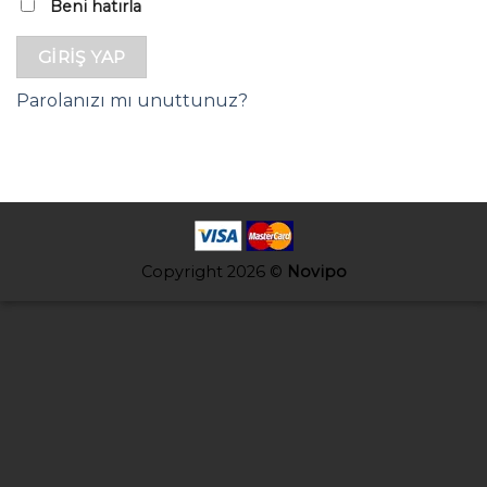
Beni hatırla
GIRIŞ YAP
Parolanızı mı unuttunuz?
Copyright 2026 ©
Novipo