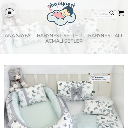
Skip
to
content
ANA SAYFA
/
BABYNEST SETLER
/
BABYNEST ALT
ACMALI SETLER