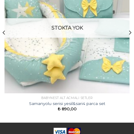
STOKTA YOK
BABYNEST ALT ACMALI SETLER
Samanyolu serisi yesil&sari4 parca set
₺
890,00