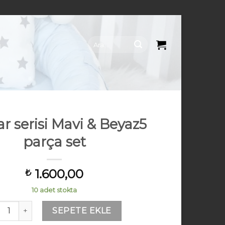
Ara:
ar serisi Mavi & Beyaz5
parça set
1.600,00
₺
10 adet stokta
star serisi Mavi & Beyaz5 parça set adet
SEPETE EKLE