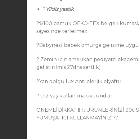
?
Yildiz yastik
?%100 pamuk OEKO-TEX belgeli kumaslarda
sayesinde terletmez
?Babynest bebek omurga gelisime uygun 
? Zemin icin amerikan pediyatri akademis
gelistirilmis 27dns sertlik)
?Yan dolgu lux Anti alerjik elyaftir.
? 0-2 yaş kullanıma uygundur
ÖNEMLİ DİKKAT ‼️‼️ : ÜRÜNLERİNİZİ 
YUMUŞATICI KULLANMAYİNİZ ?️?️
.