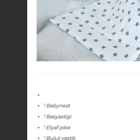
?
Babynest
?
Basyastigi
?
Elyaf pike
?
Bulut yastik