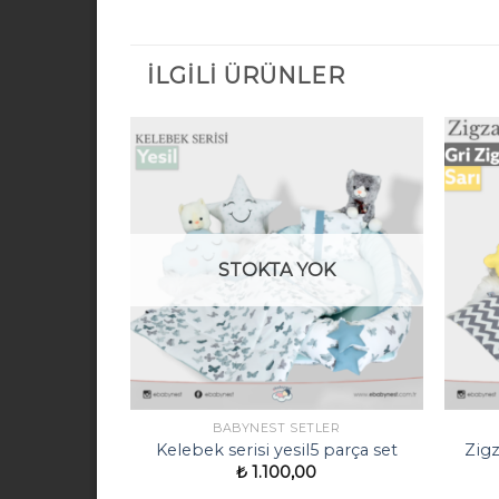
İLGILI ÜRÜNLER
STOKTA YOK
LER
BABYNEST SETLER
ra & beyaz5
Kelebek serisi yesil5 parça set
Zigz
₺
1.100,00
0