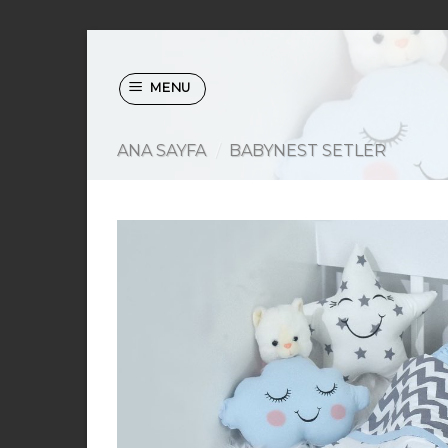
Skip
to
MENU
content
ANA SAYFA
/
BABYNEST SETLER