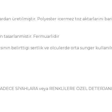
n üretilmiştir. Polyester icermez toz aktarlarini ba
tasarlanmistir. Fermuarlidir
inin belirttigi sertlik ve olculerde orta sunger kullan
30c SADECE SİYAHLARA veya RENKLİLERE ÖZEL DETERJANL