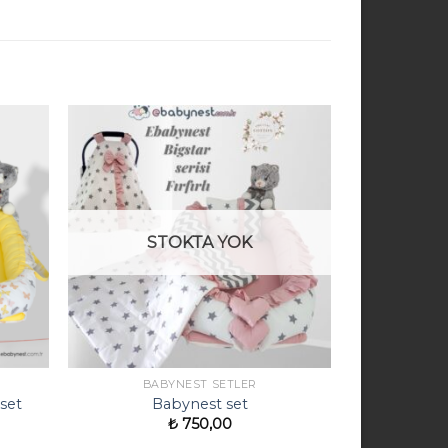
STOKTA YOK
BABYNEST SETLER
 set
Babynest set
₺
750,00