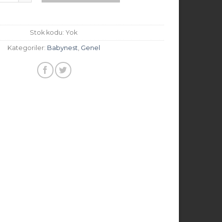
Stok kodu:
Yok
Kategoriler:
Babynest
,
Genel