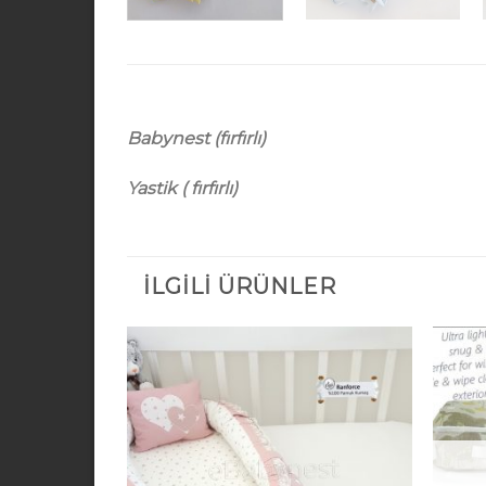
Babynest (fırfırlı)
Yastik ( fırfırlı)
İLGILI ÜRÜNLER