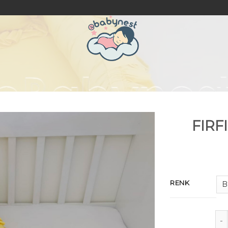
FIRF
RENK
FI