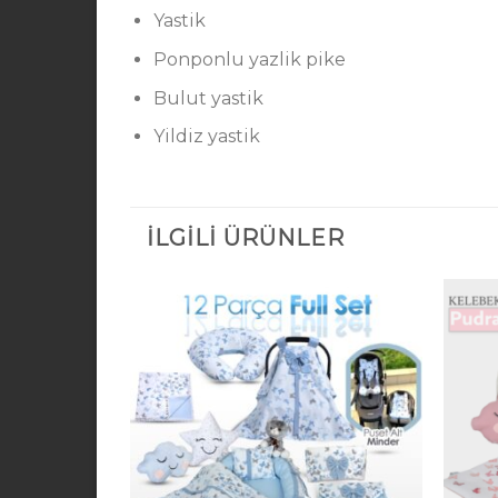
Yastik
Ponponlu yazlik pike
Bulut yastik
Yildiz yastik
İLGILI ÜRÜNLER