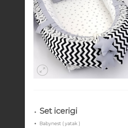
Set icerigi
Babynest ( yatak )